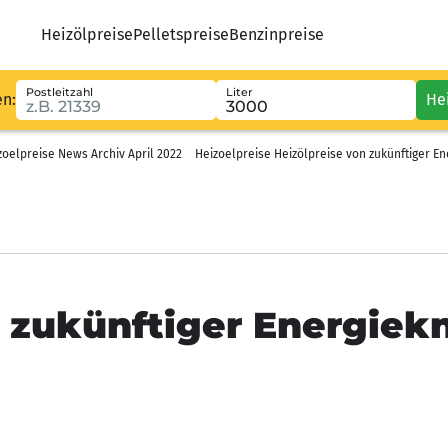
Heizölpreise
Pelletspreise
Benzinpreise
Postleitzahl
Liter
en:
He
zoelpreise News Archiv April 2022
Heizoelpreise Heizölpreise von zukünftiger E
n zukünftiger Energie