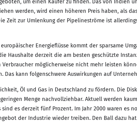
angeboten, um einen Käufer zu finden. Das von Indien 
iehen werden, wird einen höheren Preis haben, als das
ie Zeit zur Umlenkung der Pipelineströme ist allerding
n europäischer Energieflüsse kommt der sparsame Um
die Haushalte derzeit die am besten geschützte Insta
ich Verbraucher möglicherweise nicht mehr leisten kön
. Das kann folgenschwere Auswirkungen auf Unterneh
hkeit, Öl und Gas in Deutschland zu fördern. Die Disku
 geringen Menge nachvollziehbar. Aktuell werden kaum
sind es derzeit fünf Prozent. Im Jahr 2000 waren es no
ebot der Industrie wieder treiben. Den Ball dazu hat