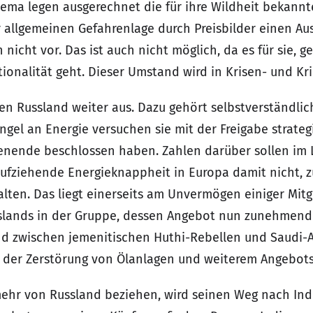
ma legen ausgerechnet die für ihre Wildheit bekannte
allgemeinen Gefahrenlage durch Preisbilder einen Au
icht vor. Das ist auch nicht möglich, da es für sie, g
tionalität geht. Dieser Umstand wird in Krisen- und Kr
n Russland weiter aus. Dazu gehört selbstverständlic
l an Energie versuchen sie mit der Freigabe strategi
enende beschlossen haben. Zahlen darüber sollen im 
fziehende Energieknappheit in Europa damit nicht, zu
alten. Das liegt einerseits am Unvermögen einiger Mitg
lands in der Gruppe, dessen Angebot nun zunehmend bo
and zwischen jemenitischen Huthi-Rebellen und Saudi-
hr der Zerstörung von Ölanlagen und weiterem Angebot
mehr von Russland beziehen, wird seinen Weg nach Ind