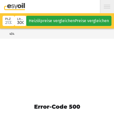
PLZ
Liter
Heizölpreise vergleichen
Preise vergleichen
404
Error-Code 500