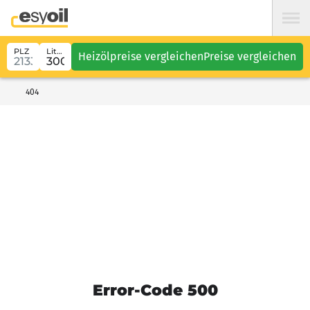
PLZ
Liter
Heizölpreise vergleichen
Preise vergleichen
404
Error-Code 500