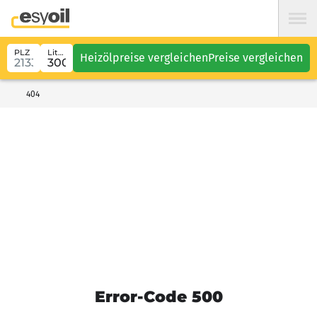
PLZ
Liter
Heizölpreise vergleichen
Preise vergleichen
404
Error-Code 500