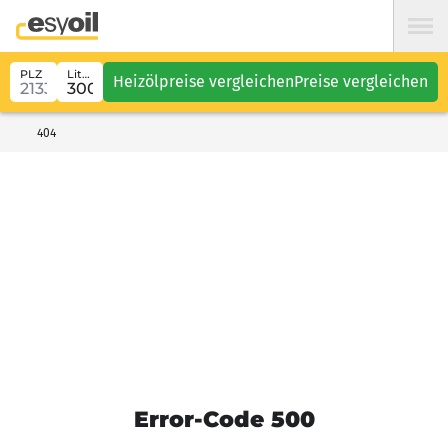
PLZ
Liter
Heizölpreise vergleichen
Preise vergleichen
404
Error-Code 500