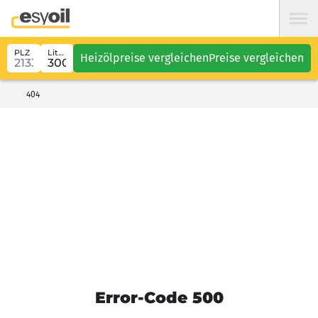
PLZ
Liter
Heizölpreise vergleichen
Preise vergleichen
404
Error-Code 500