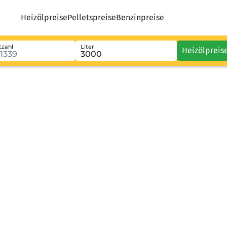
Heizölpreise
Pelletspreise
Benzinpreise
tzahl
Liter
Heizölpreis