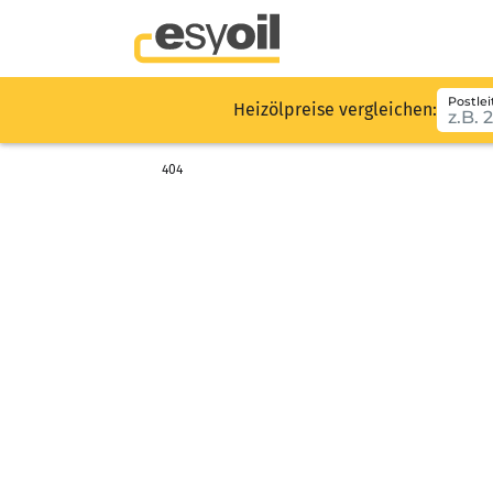
Postlei
Heizölpreise vergleichen:
404