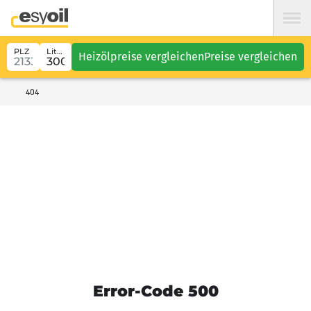
PLZ
Liter
Heizölpreise vergleichen
Preise vergleichen
404
Error-Code 500