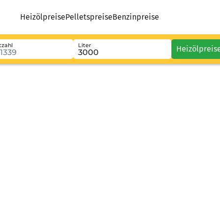
Heizölpreise
Pelletspreise
Benzinpreise
tzahl
Liter
Heizölpreis