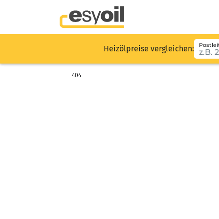
Postlei
Heizölpreise vergleichen:
404