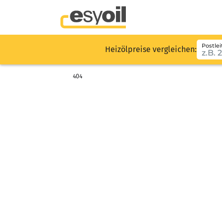
Postlei
Heizölpreise vergleichen:
404