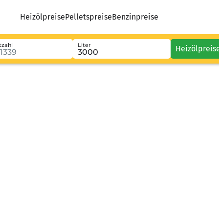
Heizölpreise
Pelletspreise
Benzinpreise
tzahl
Liter
Heizölpreis