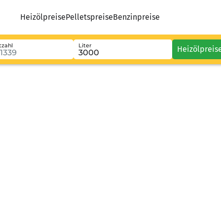
Heizölpreise
Pelletspreise
Benzinpreise
tzahl
Liter
Heizölpreis