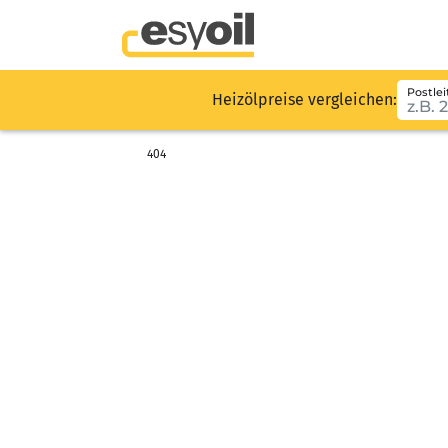
Postlei
Heizölpreise vergleichen:
404