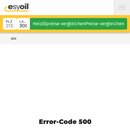
PLZ
Liter
Heizölpreise vergleichen
Preise vergleichen
404
Error-Code 500