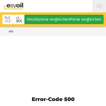
PLZ
Liter
Heizölpreise vergleichen
Preise vergleichen
404
Error-Code 500