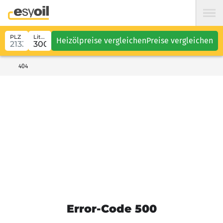
PLZ
Liter
Heizölpreise vergleichen
Preise vergleichen
404
Error-Code 500