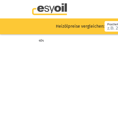
Postlei
Heizölpreise vergleichen:
404