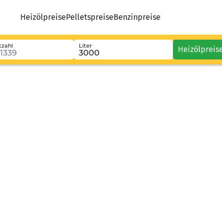
Heizölpreise
Pelletspreise
Benzinpreise
tzahl
Liter
Heizölpreis