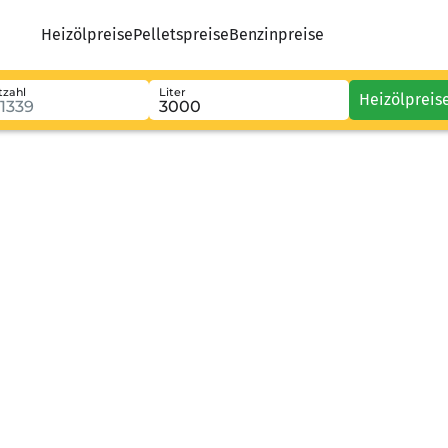
Heizölpreise
Pelletspreise
Benzinpreise
tzahl
Liter
Heizölpreis