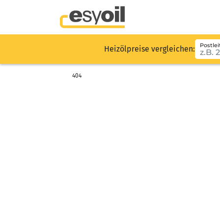
Postlei
Heizölpreise vergleichen:
404