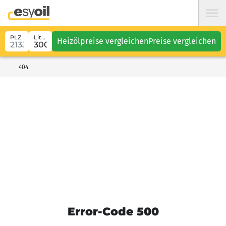
PLZ
Liter
Heizölpreise vergleichen
Preise vergleichen
404
Error-Code 500