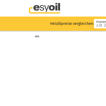
Postlei
Heizölpreise vergleichen:
404