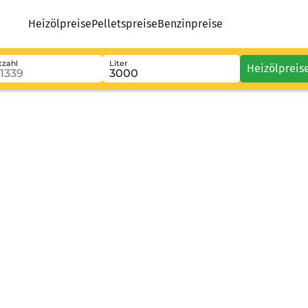
Heizölpreise
Pelletspreise
Benzinpreise
tzahl
Liter
Heizölpreis