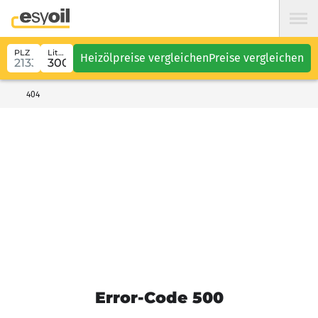
PLZ
Liter
Heizölpreise vergleichen
Preise vergleichen
404
Error-Code 500