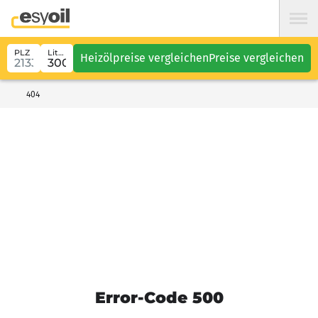
PLZ
Liter
Heizölpreise vergleichen
Preise vergleichen
404
Error-Code 500