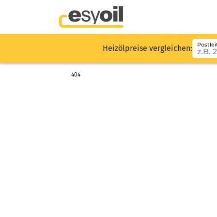
Postlei
Heizölpreise vergleichen:
404