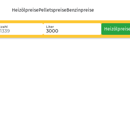
Heizölpreise
Pelletspreise
Benzinpreise
tzahl
Liter
Heizölpreis