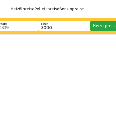
Heizölpreise
Pelletspreise
Benzinpreise
tzahl
Liter
Heizölpreis