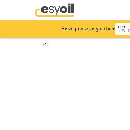
Postlei
Heizölpreise vergleichen:
404