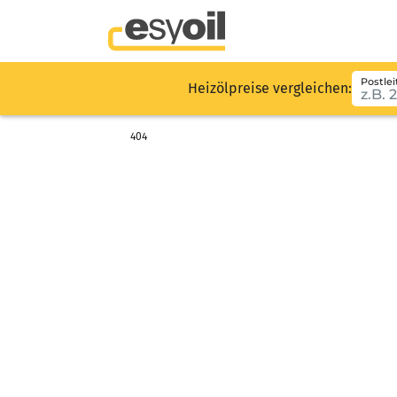
Postlei
Heizölpreise vergleichen:
404