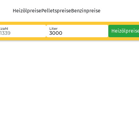
Heizölpreise
Pelletspreise
Benzinpreise
tzahl
Liter
Heizölpreis