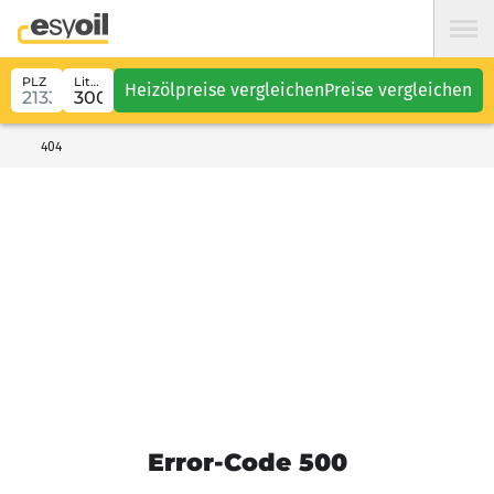
PLZ
Liter
Heizölpreise vergleichen
Preise vergleichen
404
Error-Code 500