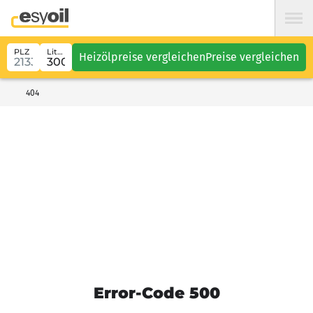
PLZ
Liter
Heizölpreise vergleichen
Preise vergleichen
404
Error-Code 500