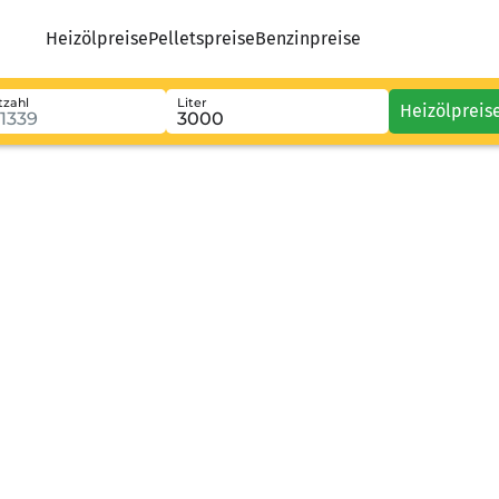
Heizölpreise
Pelletspreise
Benzinpreise
tzahl
Liter
Heizölpreis