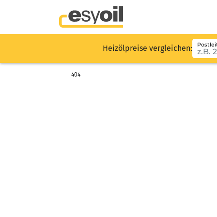
Postlei
Heizölpreise vergleichen:
404