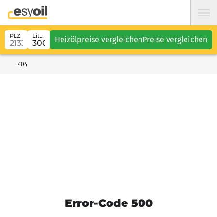
PLZ
Liter
Heizölpreise vergleichen
Preise vergleichen
404
Error-Code 500