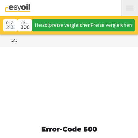
PLZ
Liter
Heizölpreise vergleichen
Preise vergleichen
404
Error-Code 500