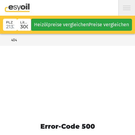
PLZ
Liter
Heizölpreise vergleichen
Preise vergleichen
404
Error-Code 500