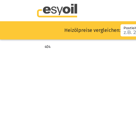
Postlei
Heizölpreise vergleichen:
404