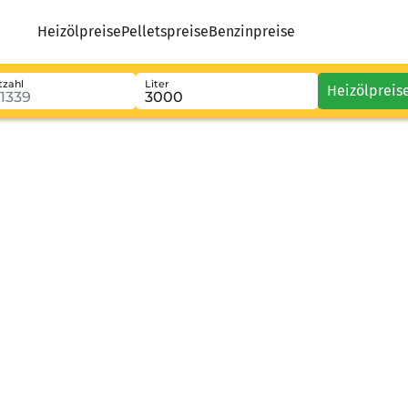
Heizölpreise
Pelletspreise
Benzinpreise
tzahl
Liter
Heizölpreis