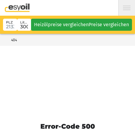
PLZ
Liter
Heizölpreise vergleichen
Preise vergleichen
404
Error-Code 500