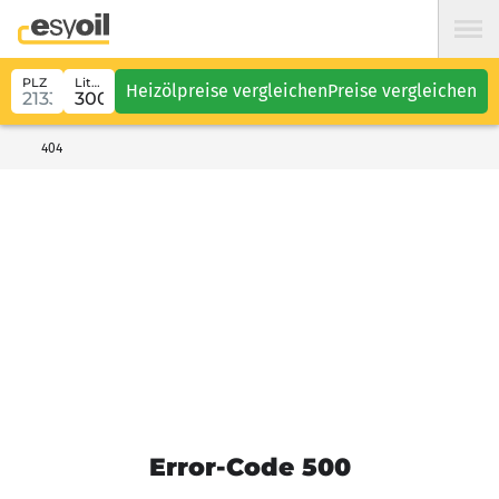
PLZ
Liter
Heizölpreise vergleichen
Preise vergleichen
404
Error-Code 500