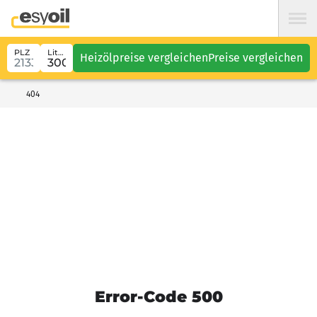
PLZ
Liter
Heizölpreise vergleichen
Preise vergleichen
404
Error-Code 500