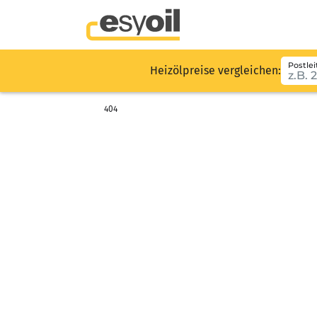
Postlei
Heizölpreise vergleichen:
404