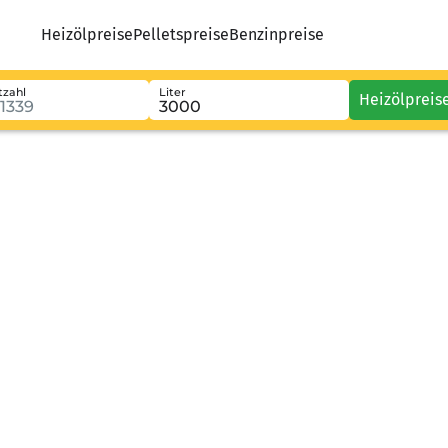
Heizölpreise
Pelletspreise
Benzinpreise
tzahl
Liter
Heizölpreis