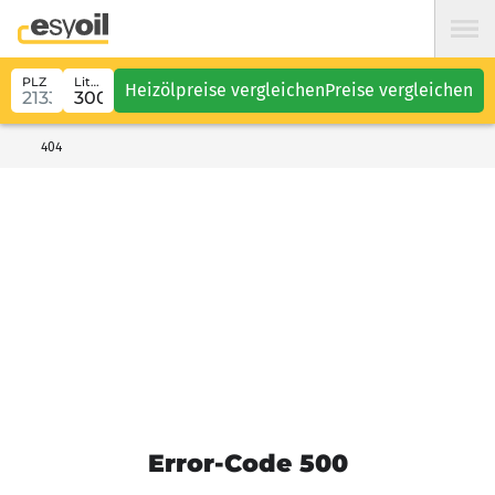
PLZ
Liter
Heizölpreise vergleichen
Preise vergleichen
404
Error-Code 500