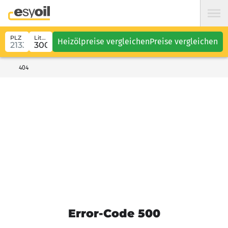
PLZ
Liter
Heizölpreise vergleichen
Preise vergleichen
404
Error-Code 500