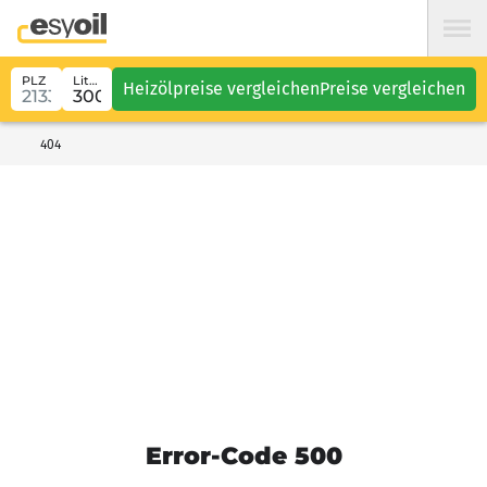
PLZ
Liter
Heizölpreise vergleichen
Preise vergleichen
404
Error-Code 500