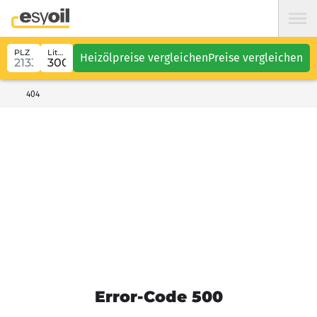
PLZ
Liter
Heizölpreise vergleichen
Preise vergleichen
404
Error-Code 500