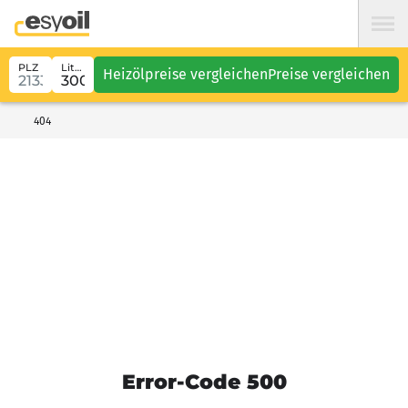
PLZ
Liter
Heizölpreise vergleichen
Preise vergleichen
404
Error-Code 500