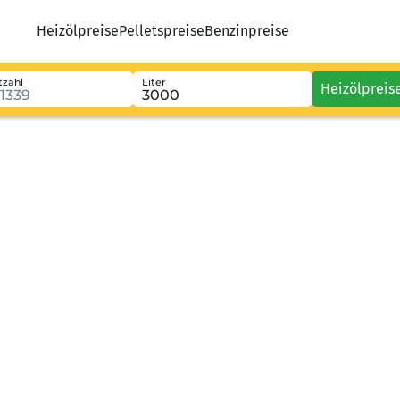
Heizölpreise
Pelletspreise
Benzinpreise
tzahl
Liter
Heizölpreis