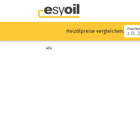
Postlei
Heizölpreise vergleichen:
404