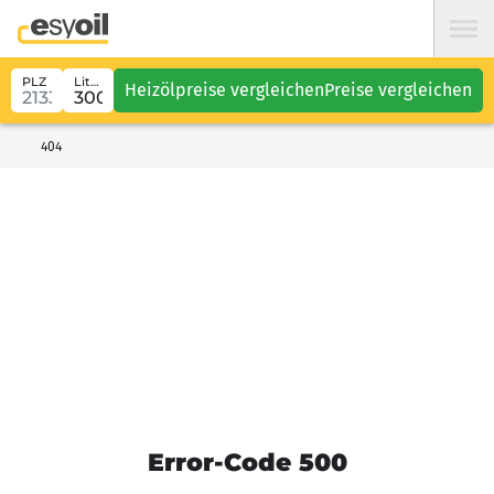
PLZ
Liter
Heizölpreise vergleichen
Preise vergleichen
404
Error-Code 500