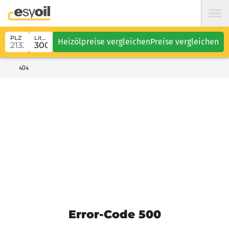
PLZ
Liter
Heizölpreise vergleichen
Preise vergleichen
404
Error-Code 500