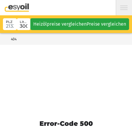
PLZ
Liter
Heizölpreise vergleichen
Preise vergleichen
404
Error-Code 500