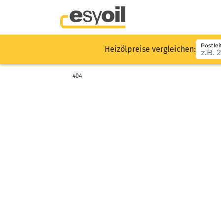
Postlei
Heizölpreise vergleichen:
404