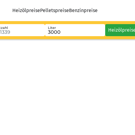
Heizölpreise
Pelletspreise
Benzinpreise
tzahl
Liter
Heizölpreis