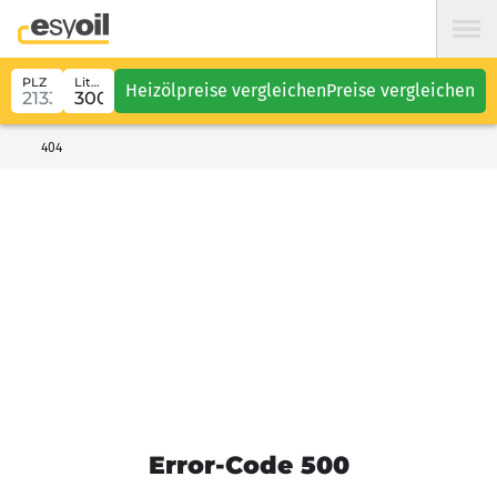
PLZ
Liter
Heizölpreise vergleichen
Preise vergleichen
404
Error-Code 500