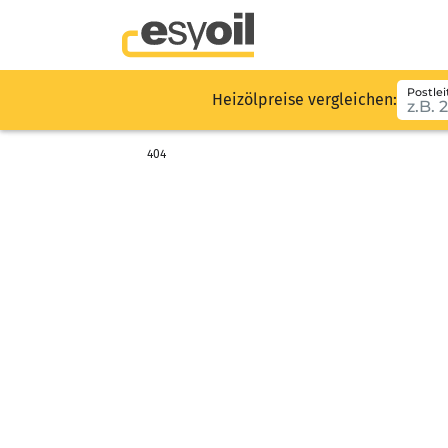
Postlei
Heizölpreise vergleichen:
404