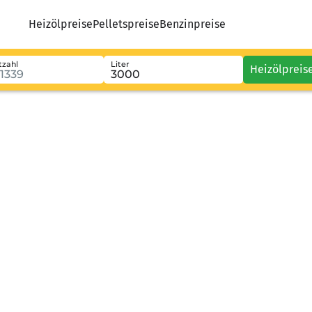
Heizölpreise
Pelletspreise
Benzinpreise
tzahl
Liter
Heizölpreis