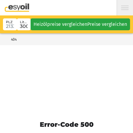
PLZ
Liter
Heizölpreise vergleichen
Preise vergleichen
404
Error-Code 500