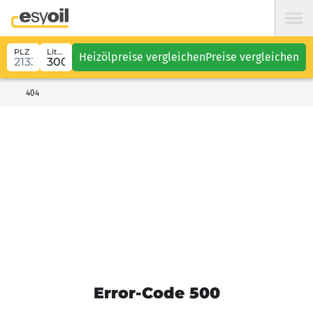
PLZ
Liter
Heizölpreise vergleichen
Preise vergleichen
404
Error-Code 500