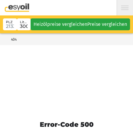
PLZ
Liter
Heizölpreise vergleichen
Preise vergleichen
404
Error-Code 500