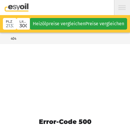
PLZ
Liter
Heizölpreise vergleichen
Preise vergleichen
404
Error-Code 500